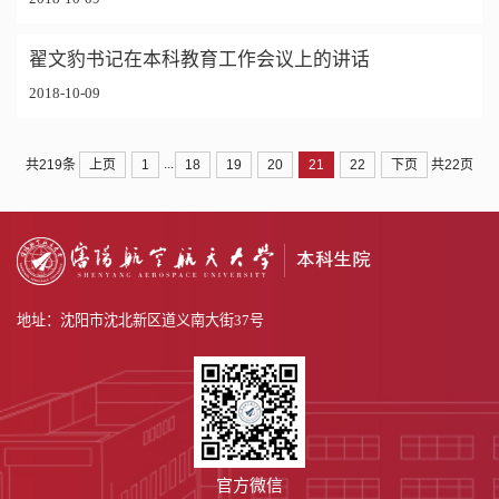
翟文豹书记在本科教育工作会议上的讲话
2018-10-09
...
上页
1
18
19
20
21
22
下页
共219条
共22页
地址：沈阳市沈北新区道义南大街37号
官方微信