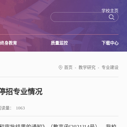
学校主页
终身教育
质量监控
下载中心
首页
教学研究
专业建设
-
-
、停招专业情况
阅读量：
1063
审批结果的通知》（教高函[2021]14号），我校