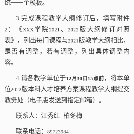
统一一个模板。
3.
完成课程教学大纲修订后，填写附件
：《
学院
、
版大纲修订对照
2
XXX
2021
2022
表》，列出每门课程与
版教学大纲相比，
2021
是否有调整，若有调整，列出具体调整内
容。
4.
请各教学单位于
，将本单
12
月
30
日
15
点前
位
版本科人才培养方案课程教学大纲提交
2022
教务处（电子版发送到指定邮箱）。
联系人：江秀红
柏冬梅
联系电话：
89723984