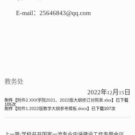
E-mail
：
25646843@qq.com
教务处
2022
年
月
日
12
15
附件【
附件2.XXX学院2021、2022版大纲修订对照表.xlsx
】已下载
105
次
附件【
附件1.2022版教学大纲参考模板.docx
】已下载
107
次
上一篇:
学校召开国家一流专业内涵建设工作专题会议