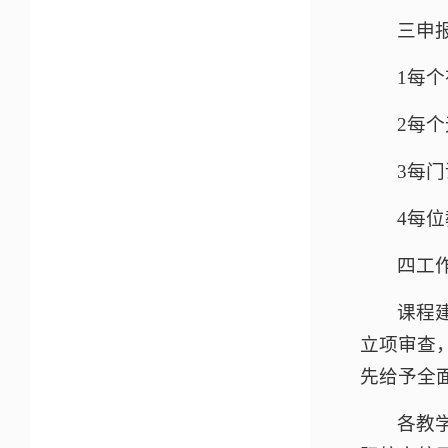
三申
1每
2每
3每
4每
四工
课程
立项审查
先给予全
各教学