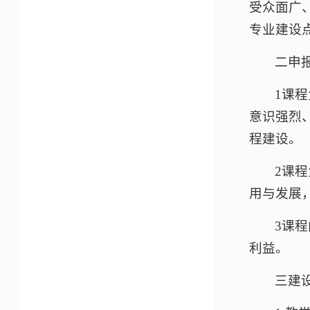
受众面广
专业建设
二申
1课
意识强烈
程建设。
2课
用与发展
3课
利益。
三建